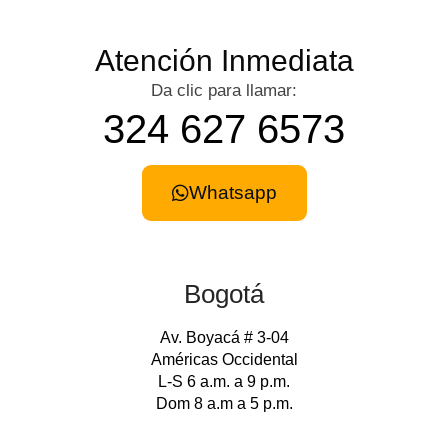
Atención Inmediata
Da clic para llamar:
324 627 6573
Whatsapp
Bogotá
Av. Boyacá # 3-04
Américas Occidental
L-S 6 a.m. a 9 p.m.
Dom 8 a.m a 5 p.m.