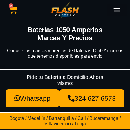
0
Catálogo de Baterías
Marcas de Baterías
Nuestras Sedes
Tipos de Vehícu
Baterías 1050 Amperios
Marcas Y Precios
Conoce las marcas y precios de Baterías 1050 Amperios
que tenemos disponibles para envío
Pide tu Batería a Domicilio Ahora
Mismo:
Whatsapp
324 627 6573
Bogotá / Medellín / Barranquilla / Cali / Bucaramanga /
Villavicencio / Tunja