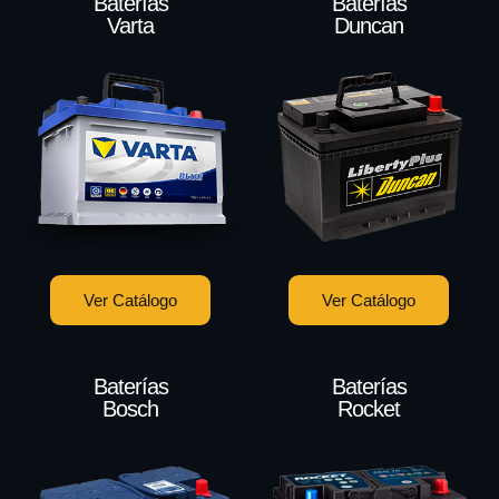
Baterías
Baterías
Varta
Duncan
Ver Catálogo
Ver Catálogo
Baterías
Baterías
Bosch
Rocket